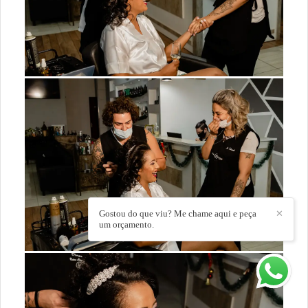
Gostou do que viu? Me chame aqui e peça
✕
um orçamento.