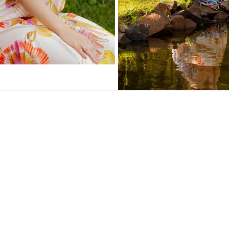
!
FACEBOOK
ca-SP. A
afia começa