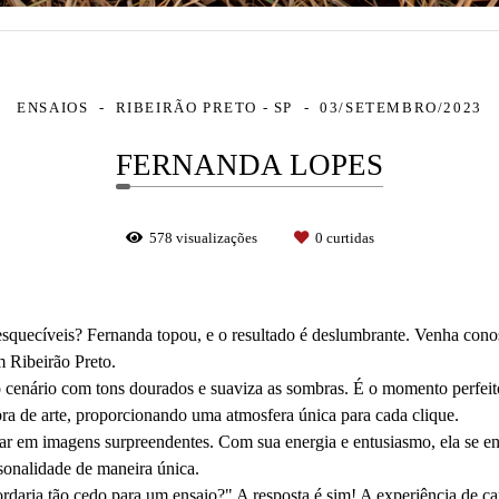
ENSAIOS
RIBEIRÃO PRETO - SP
03/SETEMBRO/2023
FERNANDA LOPES
578
visualizações
0
curtidas
esquecíveis? Fernanda topou, e o resultado é deslumbrante. Venha cono
m Ribeirão Preto.
 cenário com tons dourados e suaviza as sombras. É o momento perfeito 
ra de arte, proporcionando uma atmosfera única para cada clique.
tar em imagens surpreendentes. Com sua energia e entusiasmo, ela se 
sonalidade de maneira única.
ordaria tão cedo para um ensaio?" A resposta é sim! A experiência de 