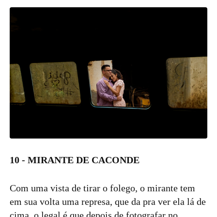
10 - MIRANTE DE CACONDE
Com uma vista de tirar o folego, o mirante tem
em sua volta uma represa, que da pra ver ela lá de
cima, o legal é que depois de fotografar no