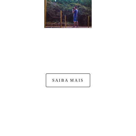
Nasci na cidade de Mococa-SP. A minha história
na fotografia começa quando pego uma câmera para
fotografar missas, para o site das próprias paróquias. Dai em
diante não parei mais, comecei a fotografar fora da igreja,
como jogos de futebol,...
SAIBA MAIS
FACEBOOK
CONTATO