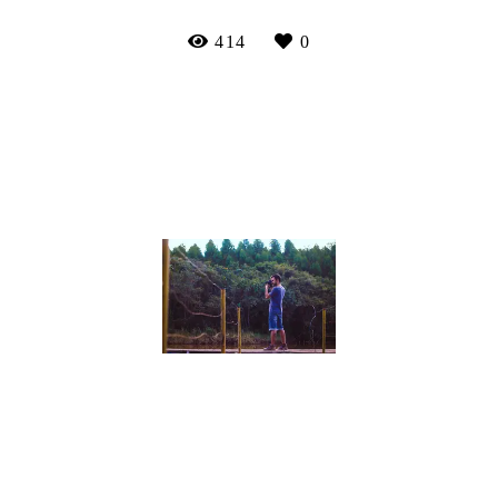
414
0
DOUGLAS FERNANDO
Nasci na cidade de Mococa-SP. A minha história
na fotografia começa quando pego uma câmera para
fotografar missas, para o site das próprias paróquias. Dai em
diante não parei mais, comecei a fotografar fora da igreja,
como jogos de futebol,...