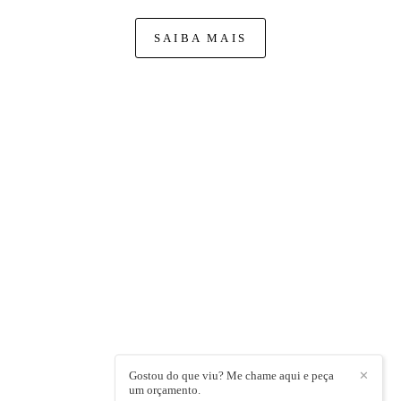
SAIBA MAIS
FACEBOOK
CONTATO
19 993896116
Enviar mensagem
douglas_radium@hotmail.com
Av. Barão do Bananal , 950, Torre 1, apartamento 25
Ribeirão Preto / SP
Gostou do que viu? Me chame aqui e peça
✕
um orçamento.