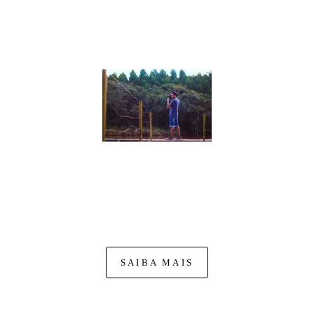
DOUGLAS FERNANDO
Nasci na cidade de Mococa-SP. A minha história
na fotografia começa quando pego uma câmera para
fotografar missas, para o site das próprias paróquias. Dai em
diante não parei mais, comecei a fotografar fora da igreja,
como jogos de futebol,...
SAIBA MAIS
FACEBOOK