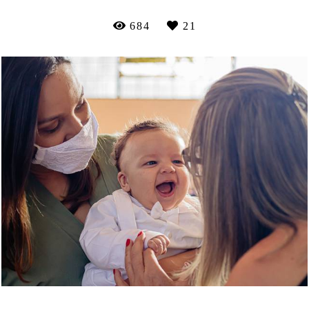
684
21