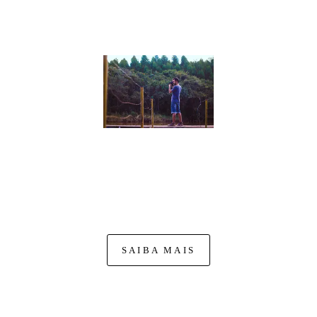
DOUGLAS FERNANDO
Nasci na cidade de Mococa-SP. A minha história
na fotografia começa quando pego uma câmera para
fotografar missas, para o site das próprias paróquias. Dai em
diante não parei mais, comecei a fotografar fora da igreja,
como jogos de futebol,...
SAIBA MAIS
FACEBOOK